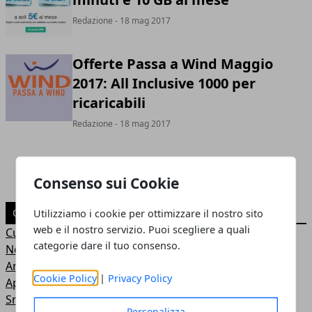
Redazione
- 18 mag 2017
Offerte Passa a Wind Maggio
2017: All Inclusive 1000 per
ricaricabili
Redazione
- 18 mag 2017
Consenso sui Cookie
CATEGORIE
Utilizziamo i cookie per ottimizzare il nostro sito
web e il nostro servizio. Puoi scegliere a quali
Curiosità
categorie dare il tuo consenso.
News
Android
Cookie Policy
|
Privacy Policy
App
Smartphone
Personalizza