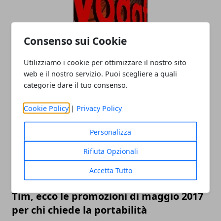
Consenso sui Cookie
Passa a Vodafone, le nuove offerte per
Utilizziamo i cookie per ottimizzare il nostro sito
la portabilità
web e il nostro servizio. Puoi scegliere a quali
categorie dare il tuo consenso.
18/05/2017
Cookie Policy
|
Privacy Policy
Personalizza
Rifiuta Opzionali
Accetta Tutto
Tim, ecco le promozioni di maggio 2017
per chi chiede la portabilità