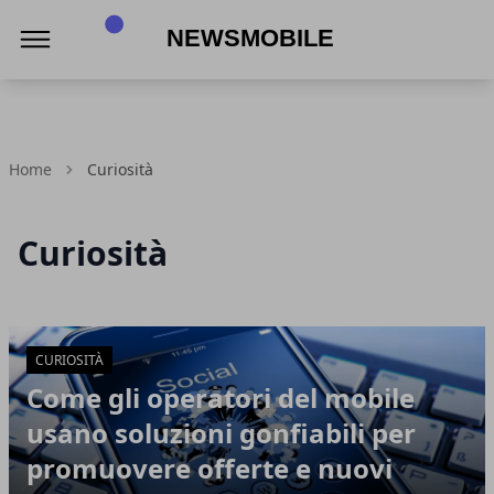
NewsMobile
Home
Curiosità
Curiosità
Articoli in Evidenza
CURIOSITÀ
Come gli operatori del mobile
usano soluzioni gonfiabili per
promuovere offerte e nuovi