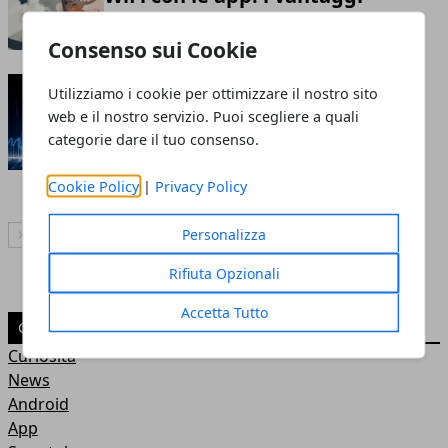
Redazione
- 10 feb 2019
Consenso sui Cookie
Tecnologia Criptovalute,
Utilizziamo i cookie per ottimizzare il nostro sito
vantaggi e rischi per la
web e il nostro servizio. Puoi scegliere a quali
categorie dare il tuo consenso.
blockchain
Redazione
- 28 gen 2019
Cookie Policy
|
Privacy Policy
Personalizza
Articolo Successivo
Rifiuta Opzionali
Accetta Tutto
CATEGORIE
Curiosità
News
Android
App