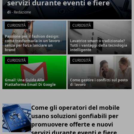
servizi durante eventi e fiere
di
- Redazione
CURIOSITÀ
CURIOSITÀ
Passione per il fashion design:
come trasformarla in un lavoro
Lavatrice smart o tradizionale?
senza per forza lanciare un
Tutti i vantaggi della tecnologia
brand
intelligente
CURIOSITÀ
CURIOSITÀ
Gmail: Una Guida Alla
Come gestire i conflitti sul posto
Piattaforma Email Di Google
di lavoro
Come gli operatori del mobile
usano soluzioni gonfiabili per
promuovere offerte e nuovi
servizi durante eventi e fiere