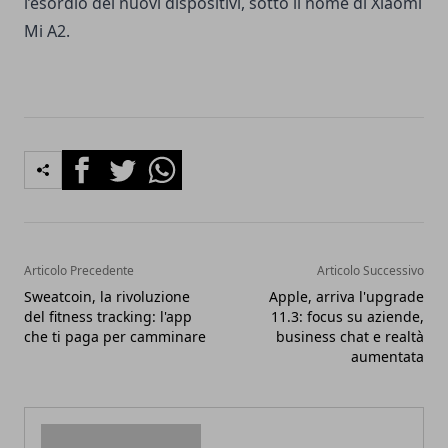
l’esordio dei nuovi dispositivi, sotto il nome di Xiaomi
Mi A2.
Facebook
Twitter
Whatsapp
Articolo Precedente
Articolo Successivo
Sweatcoin, la rivoluzione
Apple, arriva l'upgrade
del fitness tracking: l'app
11.3: focus su aziende,
che ti paga per camminare
business chat e realtà
aumentata