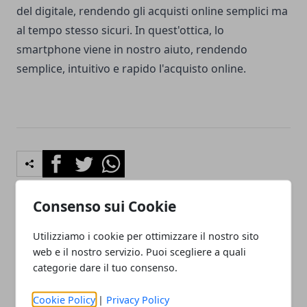
del digitale, rendendo gli acquisti online semplici ma
al tempo stesso sicuri. In quest'ottica, lo
smartphone viene in nostro aiuto, rendendo
semplice, intuitivo e rapido l'acquisto online.
Facebook
Twitter
Whatsapp
Consenso sui Cookie
Articolo Precedente
Articolo Successivo
Utilizziamo i cookie per ottimizzare il nostro sito
Accessori per il gaming,
Asana Rebel: come
web e il nostro servizio. Puoi scegliere a quali
ecco quelli che non
funziona la nota app di
categorie dare il tuo consenso.
possono mancare
fitness
Cookie Policy
|
Privacy Policy