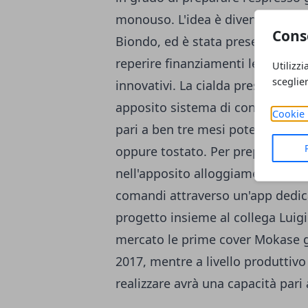
monouso. L'idea è diventata real
Cons
Biondo, ed è stata presentata sul
reperire finanziamenti legati prop
Utilizzi
sceglie
innovativi. La cialda presente al
apposito sistema di conservazione
Cookie 
pari a ben tre mesi potendo scegli
oppure tostato. Per preparare il c
nell'apposito alloggiamento, bast
comandi attraverso un'app dedicat
progetto insieme al collega Luig
mercato le prime cover Mokase g
2017, mentre a livello produtti
realizzare avrà una capacità pari 