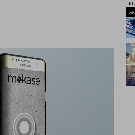
Off
AR