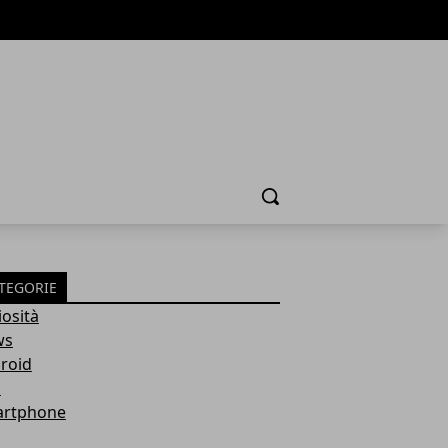
Cerca
TEGORIE
iosità
ws
roid
p
rtphone