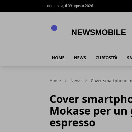
domenica, il 09 agosto 2026
NewsMobile
HOME
NEWS
CURIOSITÀ
S
Home
News
Cover smartphone mul
Cover smartphon
Mokase per un 
espresso