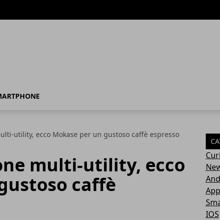
MARTPHONE
ti-utility, ecco Mokase per un gustoso caffè espresso
CA
Cur
e multi-utility, ecco
Ne
gustoso caffè
And
Ap
Sma
IOS